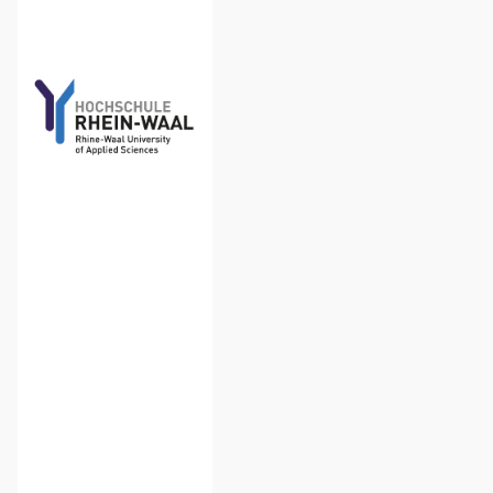
Hochschule
Rhein-Waal
in Kleve
bietet
Schülerinnen
und
Schülern ab
der 10.
Klasse die
Möglichkeit,
regelmäßig
Lehrveranstaltungen
an der
Hochschule
u
z
besuchen.