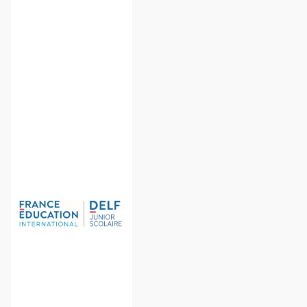
Im Rahmen
einer AG
werden
Schülerinnen
und Schüler
auf die
DELF-
Prüfungen
vorbereitet.
Mit dieser
Prüfung
erhalten die
Schülerinnen
und Schüler
ein
Sprachzertifikat
für
Französisch,