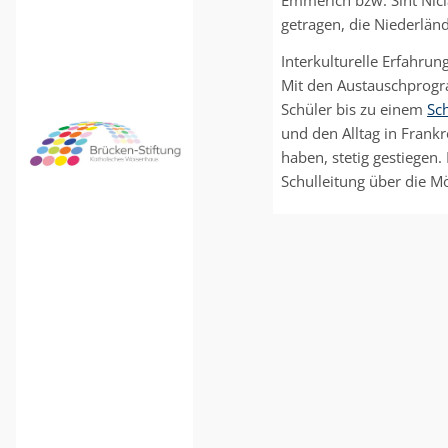
Emmerich bzw. Sint Nicl
getragen, die Niederlän
Interkulturelle Erfahr
Mit den Austauschprogr
Schüler bis zu einem
Sc
Brücken-
und den Alltag in Frank
Stiftung
haben, stetig gestiegen.
e.V
Schulleitung über die M