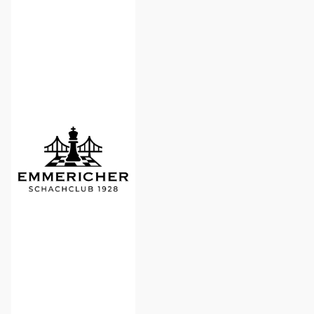
Kreismeisterschaften
durch den
Verein
ermöglicht.
So wird das
Schachspiel
an unserer
Schule
gestärkt und
Talente
können
frühzeitig
erkannt und
gefördert
werden.