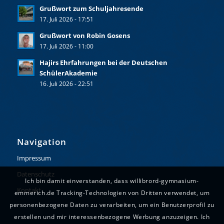
Grußwort zum Schuljahresende
17. Juli 2026 - 17:51
Grußwort von Robin Gosens
17. Juli 2026 - 11:00
Hajirs Ehrfahrungen bei der Deutschen
SchülerAkademie
16. Juli 2026 - 22:51
Navigation
Impressum
Datenschutz
Ich bin damit einverstanden, dass willibrord-gymnasium-
Kontakt
emmerich.de Tracking-Technologien von Dritten verwendet, um
personenbezogene Daten zu verarbeiten, um ein Benutzerprofil zu
erstellen und mir interessenbezogene Werbung anzuzeigen. Ich