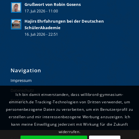
Grußwort von Robin Gosens
17. Juli 2026 - 11:00
Hajirs Ehrfahrungen bei der Deutschen
SchülerAkademie
16. Juli 2026 - 22:51
Navigation
Impressum
Datenschutz
Ich bin damit einverstanden, dass willibrord-gymnasium-
Kontakt
emmerich.de Tracking-Technologien von Dritten verwendet, um
personenbezogene Daten zu verarbeiten, um ein Benutzerprofil zu
erstellen und mir interessenbezogene Werbung anzuzeigen. Ich
kann meine Einwilligung jederzeit mit Wirkung für die Zukunft
widerrufen.
© Copyright - Willibrord-Gymnasium Emmerich. Realisiert durch