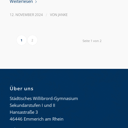
Weiterlesen
12. NOVEMBER 2024
/
VON
JANKE
1
2
Seite 1 von 2
Über uns
Städtisches Willibrord-Gymnasium
Sekundarstufen I und II
Hansastraße 3
46446 Emmerich am Rhein