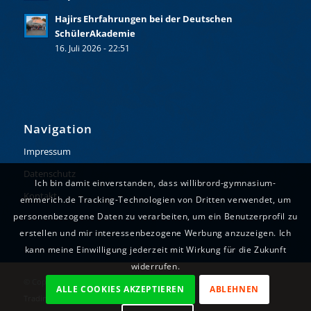
Hajirs Ehrfahrungen bei der Deutschen
SchülerAkademie
16. Juli 2026 - 22:51
Navigation
Impressum
Datenschutz
Ich bin damit einverstanden, dass willibrord-gymnasium-
Kontakt
emmerich.de Tracking-Technologien von Dritten verwendet, um
personenbezogene Daten zu verarbeiten, um ein Benutzerprofil zu
erstellen und mir interessenbezogene Werbung anzuzeigen. Ich
kann meine Einwilligung jederzeit mit Wirkung für die Zukunft
widerrufen.
© Copyright - Willibrord-Gymnasium Emmerich. Realisiert durch
ALLE COOKIES AKZEPTIEREN
ABLEHNEN
Tradino
.