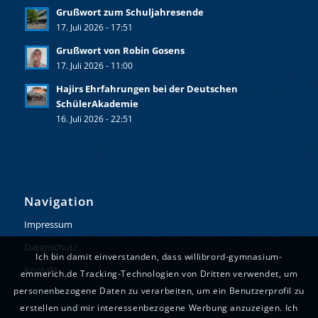
Grußwort zum Schuljahresende
17. Juli 2026 - 17:51
Grußwort von Robin Gosens
17. Juli 2026 - 11:00
Hajirs Ehrfahrungen bei der Deutschen
SchülerAkademie
16. Juli 2026 - 22:51
Navigation
Impressum
Datenschutz
Ich bin damit einverstanden, dass willibrord-gymnasium-
Kontakt
emmerich.de Tracking-Technologien von Dritten verwendet, um
personenbezogene Daten zu verarbeiten, um ein Benutzerprofil zu
erstellen und mir interessenbezogene Werbung anzuzeigen. Ich