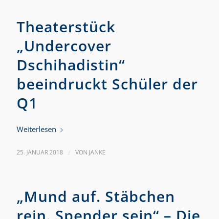
Theaterstück
„Undercover
Dschihadistin“
beeindruckt Schüler der
Q1
Weiterlesen
25. JANUAR 2018
/
VON
JANKE
„Mund auf. Stäbchen
rein. Spender sein“ – Die