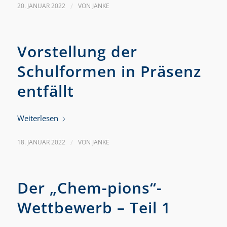
20. JANUAR 2022
/
VON
JANKE
Vorstellung der
Schulformen in Präsenz
entfällt
Weiterlesen
18. JANUAR 2022
/
VON
JANKE
Der „Chem-pions“-
Wettbewerb – Teil 1