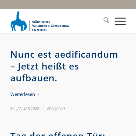
Nunc est aedificandum
– Jetzt heißt es
aufbauen.
Weiterlesen
30. JANUAR 2022
/
VON
JANKE
Tag der offenen Tür: