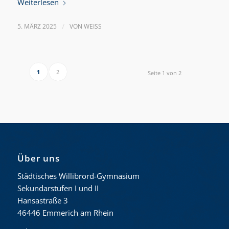
Weiterlesen
5. MÄRZ 2025
/
VON
WEISS
1
2
Seite 1 von 2
Über uns
Städtisches Willibrord-Gymnasium
Sekundarstufen I und II
Hansastraße 3
46446 Emmerich am Rhein