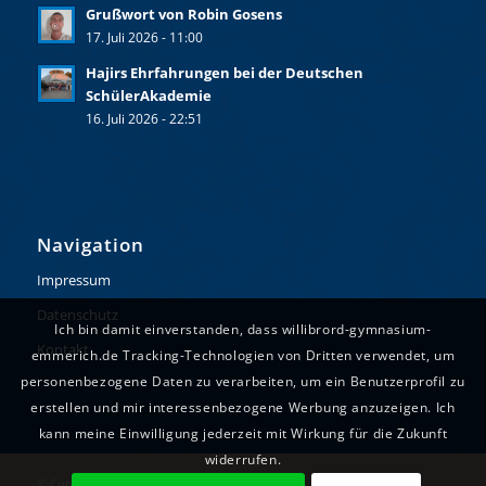
Grußwort von Robin Gosens
17. Juli 2026 - 11:00
Hajirs Ehrfahrungen bei der Deutschen
SchülerAkademie
16. Juli 2026 - 22:51
Navigation
Impressum
Datenschutz
Ich bin damit einverstanden, dass willibrord-gymnasium-
Kontakt
emmerich.de Tracking-Technologien von Dritten verwendet, um
personenbezogene Daten zu verarbeiten, um ein Benutzerprofil zu
erstellen und mir interessenbezogene Werbung anzuzeigen. Ich
kann meine Einwilligung jederzeit mit Wirkung für die Zukunft
widerrufen.
© Copyright - Willibrord-Gymnasium Emmerich. Realisiert durch