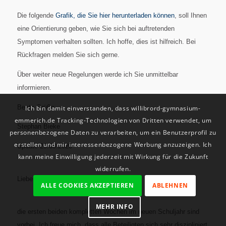
Die folgende
Grafik, die Sie hier herunterladen können
, soll Ihnen
eine Orientierung geben, wie Sie sich bei auftretenden
Symptomen verhalten sollten. Ich hoffe, dies ist hilfreich. Bei
Rückfragen melden Sie sich gerne.
Über weiter neue Regelungen werde ich Sie unmittelbar
informieren.
Beste Grüße
Ich bin damit einverstanden, dass willibrord-gymnasium-
emmerich.de Tracking-Technologien von Dritten verwendet, um
Stephan Bieke
personenbezogene Daten zu verarbeiten, um ein Benutzerprofil zu
erstellen und mir interessenbezogene Werbung anzuzeigen. Ich
Update 29.08.2020
kann meine Einwilligung jederzeit mit Wirkung für die Zukunft
widerrufen.
Liebe Schulgemeinde,
ALLE COOKIES AKZEPTIEREN
ABLEHNEN
MEHR INFO
die ersten beiden kompletten Wochen im neuen Schuljahr
sind
vorbei. Ich freue mich, dass alle Beteiligten sich sehr diszipliniert