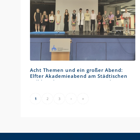
Acht Themen und ein großer Abend:
Elfter Akademieabend am Städtischen
Willibrord-Gymnasium Emmerich
1
2
3
›
»