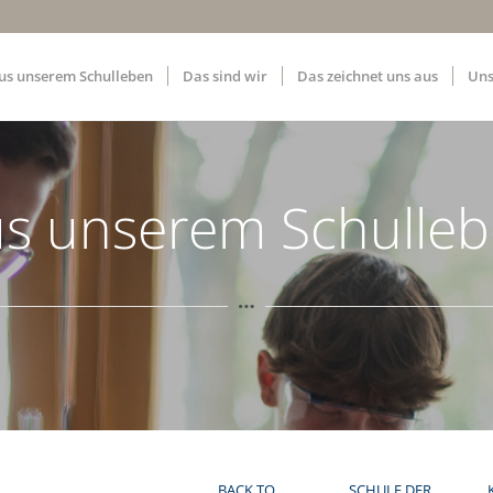
us unserem Schulleben
Das sind wir
Das zeichnet uns aus
Uns
s unserem Schulle
BACK TO
SCHULE DER