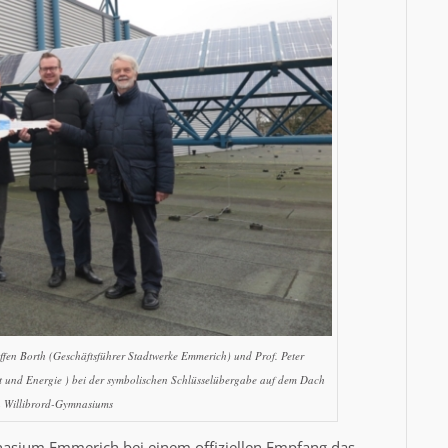
Steffen Borth (Geschäftsführer Stadtwerke Emmerich) und Prof. Peter
lt und Energie ) bei der symbolischen Schlüsselübergabe auf dem Dach
en Willibrord-Gymnasiums
asium Emmerich bei einem offiziellen Empfang das