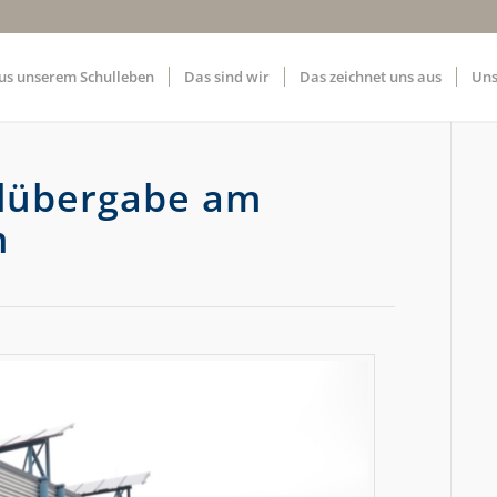
us unserem Schulleben
Das sind wir
Das zeichnet uns aus
Uns
elübergabe am
m