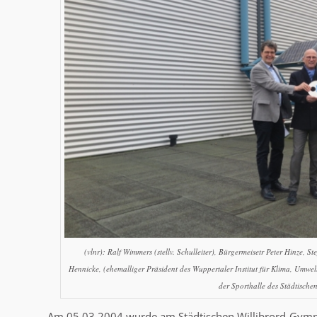
(vlnr): Ralf Wimmers (stellv. Schulleiter), Bürgermeisetr Peter Hinze, 
Hennicke, (ehemalliger Präsident des Wuppertaler Institut für Klima, Umwe
der Sporthalle des Städtisch
Am 05.03.2004 wurde am Städtischen Willibrord-Gymn