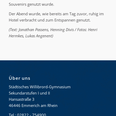
Souvenirs genutzt wurde.
Der Abend wurde, wie bereits am Tag zuvor, ruhig im
Hotel verbracht und zum Entspannen genutzt.
(Text: Jonathan Passens, Henning Divis / Fotos: Henri
Hermkes, Lukas Angenent)
Über uns
Städtisches Willibrord-Gymnasium
Sekundarstufen I und II
Hansastraße 3
46446 Emmerich am Rhein
Tel.: 02822 - 754900