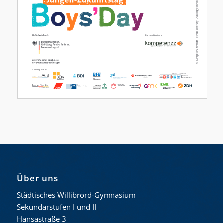
Über uns
Städtisches Willibrord-Gymnasium
Sekundarstufen I und II
Hansastraße 3