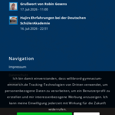
Grußwort von Robin Gosens
17. Juli 2026 - 11:00
Hajirs Ehrfahrungen bei der Deutschen
SchülerAkademie
16. Juli 2026 - 22:51
Navigation
Impressum
Datenschutz
Ich bin damit einverstanden, dass willibrord-gymnasium-
Kontakt
emmerich.de Tracking-Technologien von Dritten verwendet, um
personenbezogene Daten zu verarbeiten, um ein Benutzerprofil zu
erstellen und mir interessenbezogene Werbung anzuzeigen. Ich
kann meine Einwilligung jederzeit mit Wirkung für die Zukunft
widerrufen.
© Copyright - Willibrord-Gymnasium Emmerich. Realisiert durch