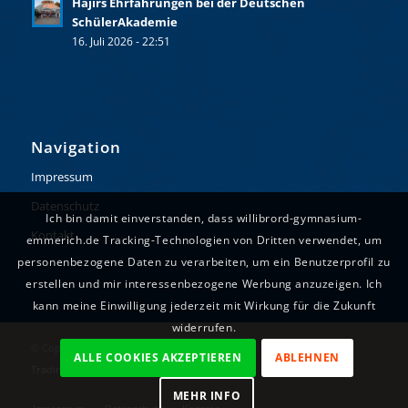
Hajirs Ehrfahrungen bei der Deutschen
SchülerAkademie
16. Juli 2026 - 22:51
Navigation
Impressum
Datenschutz
Ich bin damit einverstanden, dass willibrord-gymnasium-
Kontakt
emmerich.de Tracking-Technologien von Dritten verwendet, um
personenbezogene Daten zu verarbeiten, um ein Benutzerprofil zu
erstellen und mir interessenbezogene Werbung anzuzeigen. Ich
kann meine Einwilligung jederzeit mit Wirkung für die Zukunft
widerrufen.
© Copyright - Willibrord-Gymnasium Emmerich. Realisiert durch
ALLE COOKIES AKZEPTIEREN
ABLEHNEN
Tradino
.
MEHR INFO